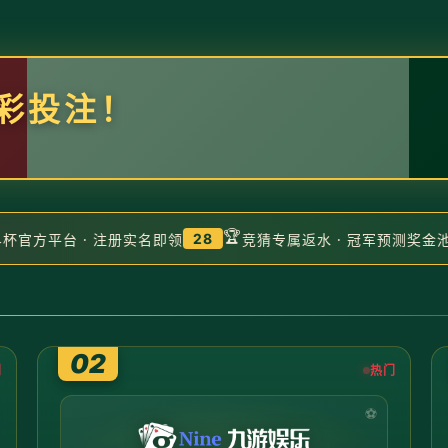
精彩投注！
🏆
官方平台 · 注册实名即领
竞猜专属返水 · 冠军预测奖金池
28
8
02
门
热门